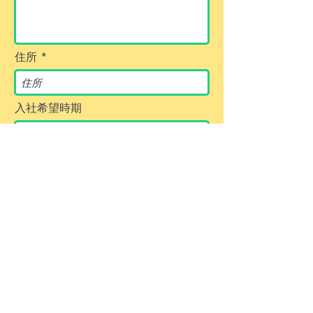
住所
入社希望時期
必
職務経歴
*
須
施設
項
訪問看護・リハビリ
目
病院
クリニック
応募職種
送信