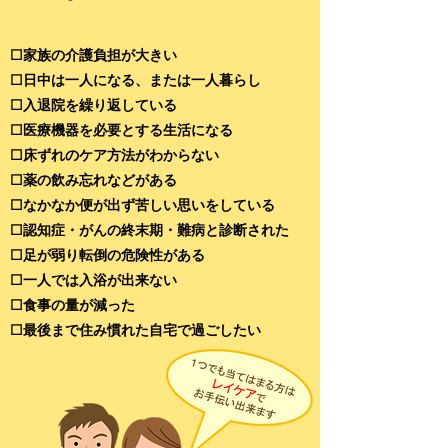
☐家族の介護負担が大きい
☐日中は一人になる、または一人暮らし
☐入退院を繰り返している
☐医療機器を必要とする生活になる
☐床ずれのケア方法がわからない
☐薬の飲み忘れなどがある
☐なかなか便が出ず苦しい思いをしている
☐認知症・がんの終末期・難病と診断された
☐足が弱り転倒の危険性がある
☐一人では入浴が出来ない
☐食事の量が減った
​☐最後まで住み慣れた自宅で過ごしたい