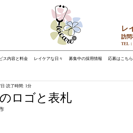
レ
訪問
​TEL：
ビス内容と料金
レイケアな日々
募集中の採用情報
応募はこちら
7日
読了時間: 1分
のロゴと表札
作　